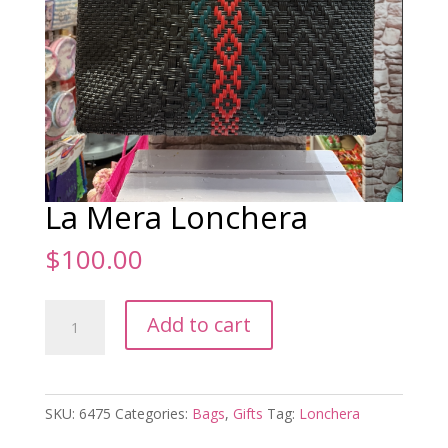
La Mera Lonchera
$
100.00
La
Add to cart
Mera
Lonchera
quantity
SKU:
6475
Categories:
Bags
,
Gifts
Tag:
Lonchera