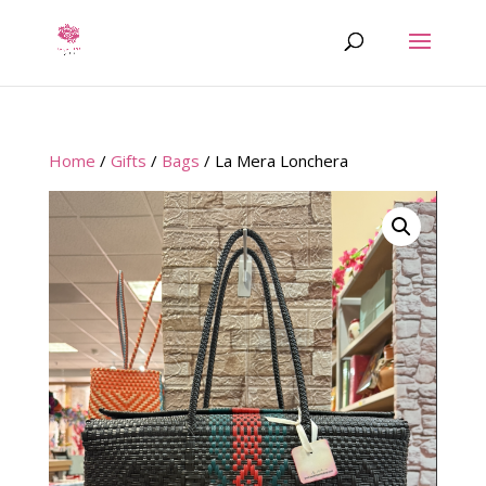
Home
/
Gifts
/
Bags
/ La Mera Lonchera