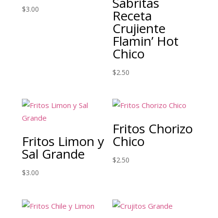
Sabritas
$
3.00
Receta
Crujiente
Flamin’ Hot
Chico
$
2.50
Fritos Chorizo
Fritos Limon y
Chico
Sal Grande
$
2.50
$
3.00