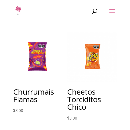
Churrumais
Cheetos
Flamas
Torciditos
Chico
$
3.00
$
3.00