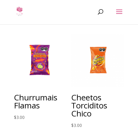
Churrumais
Cheetos
Flamas
Torciditos
Chico
$
3.00
$
3.00