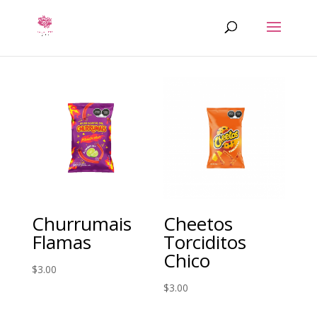
Churrumais
Cheetos
Flamas
Torciditos
Chico
$
3.00
$
3.00