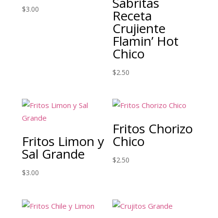
Sabritas
$
3.00
Receta
Crujiente
Flamin’ Hot
Chico
$
2.50
Fritos Chorizo
Fritos Limon y
Chico
Sal Grande
$
2.50
$
3.00