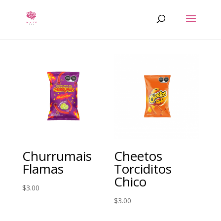
Churrumais
Cheetos
Flamas
Torciditos
Chico
$
3.00
$
3.00