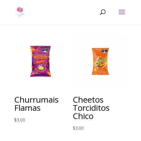
Churrumais
Cheetos
Flamas
Torciditos
Chico
$
3.00
$
3.00