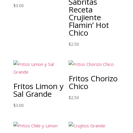
Sabritas
$
3.00
Receta
Crujiente
Flamin’ Hot
Chico
$
2.50
Fritos Chorizo
Fritos Limon y
Chico
Sal Grande
$
2.50
$
3.00