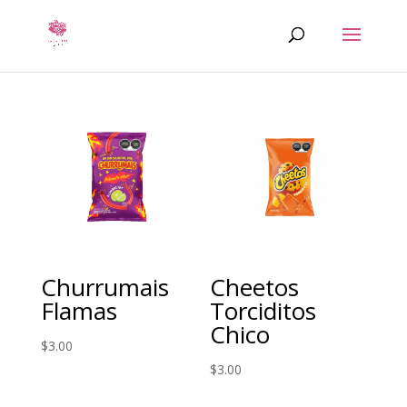
Churrumais
Cheetos
Flamas
Torciditos
Chico
$
3.00
$
3.00